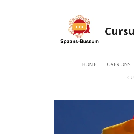
Ga
direct
naar
Cursu
de
hoofdinhoud
HOME
OVER ONS
CU